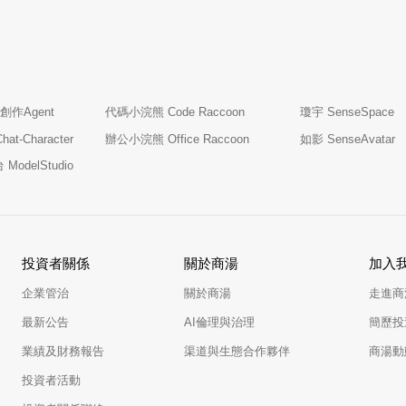
創作Agent
代碼小浣熊 Code Raccoon
瓊宇 SenseSpace
t-Character
辦公小浣熊 Office Raccoon
如影 SenseAvatar
odelStudio
投資者關係
關於商湯
加入
企業管治
關於商湯
走進商
最新公告
AI倫理與治理
簡歷投
業績及財務報告
渠道與生態合作夥伴
商湯動
投資者活動