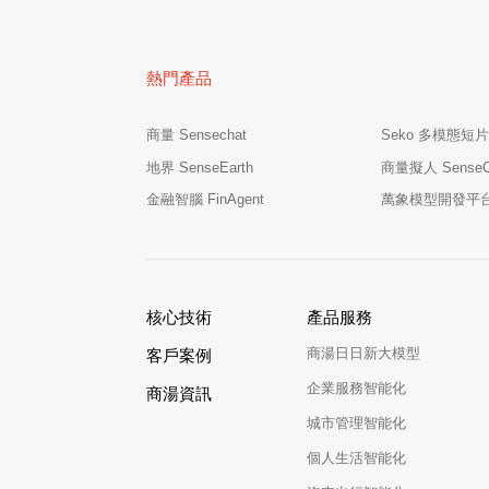
熱門產品
商量 Sensechat
Seko 多模態短片
地界 SenseEarth
商量擬人 SenseCha
金融智腦 FinAgent
萬象模型開發平台 M
核心技術
產品服務
商湯日日新大模型
客戶案例
企業服務智能化
商湯資訊
城市管理智能化
個人生活智能化