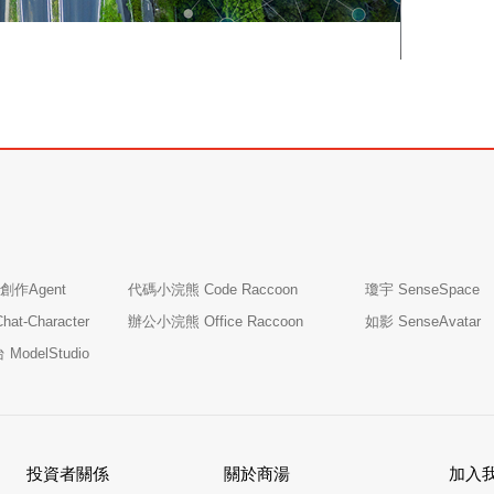
創作Agent
代碼小浣熊 Code Raccoon
瓊宇 SenseSpace
t-Character
辦公小浣熊 Office Raccoon
如影 SenseAvatar
odelStudio
投資者關係
關於商湯
加入