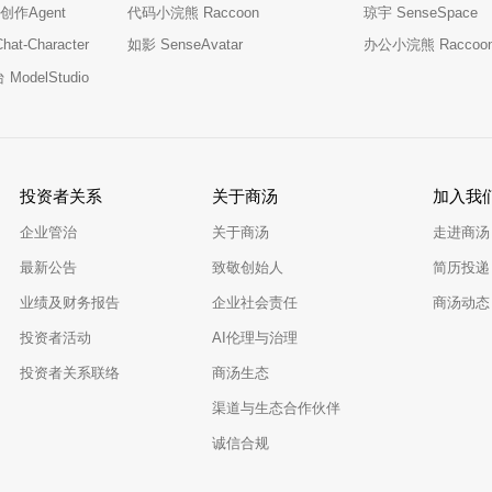
创作Agent
代码小浣熊 Raccoon
琼宇 SenseSpace
t-Character
如影 SenseAvatar
办公小浣熊 Raccoo
odelStudio
投资者关系
关于商汤
加入我
企业管治
关于商汤
走进商汤
最新公告
致敬创始人
简历投递
业绩及财务报告
企业社会责任
商汤动态
投资者活动
AI伦理与治理
投资者关系联络
商汤生态
渠道与生态合作伙伴
诚信合规