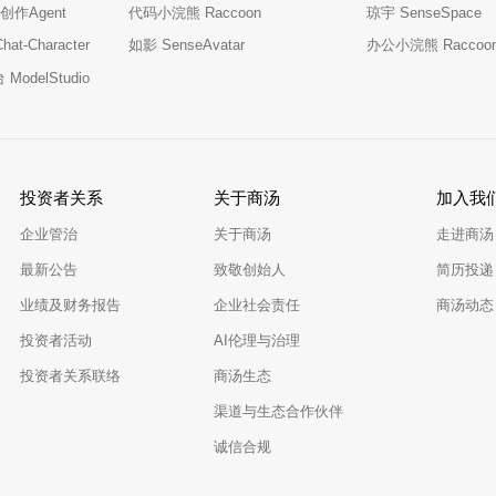
创作Agent
代码小浣熊 Raccoon
琼宇 SenseSpace
t-Character
如影 SenseAvatar
办公小浣熊 Raccoo
odelStudio
投资者关系
关于商汤
加入我
企业管治
关于商汤
走进商汤
最新公告
致敬创始人
简历投递
业绩及财务报告
企业社会责任
商汤动态
投资者活动
AI伦理与治理
投资者关系联络
商汤生态
渠道与生态合作伙伴
诚信合规