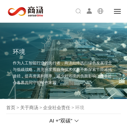
环境
作为人工智能行业的先行者，商汤始终践行绿色发展理念
与低碳战略，并充分发挥自身技术优势不断探索节能减排
途径，提高资源利用率，减少对环境的负面影响，携手社
会各界共同守护绿色家园。
首页
>
关于商汤
>
企业社会责任
>
环境
AI +“双碳”