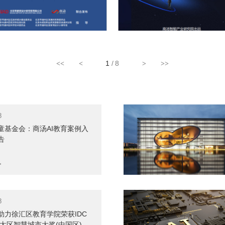
城市·建筑元宇宙蓝皮书
数字文创白皮书
1
/8
<<
<
>
>>
8
童基金会：商汤AI教育案例入
告
>
023-03-21
2023-03-21
8
助力徐汇区教育学院荣获IDC
亚太区智慧城市大奖(中国区)