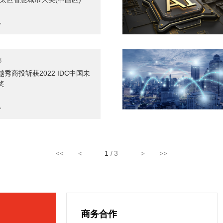
>
8
秀商投斩获2022 IDC中国未
奖
>
1
/3
<<
<
>
>>
商务合作