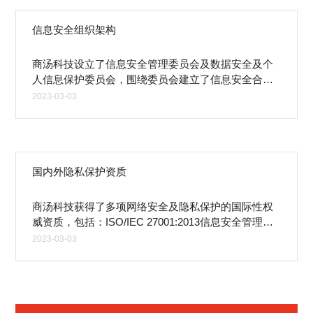
信息安全组织架构
商汤科技设立了信息安全管理委员会及数据安全及个
人信息保护委员会，围绕委员会建立了信息安全合规
接口人的特殊角色，负责各个业务线的安全技术落地
2023-03-03
工作，并将委员会的决议下发至各个业务线。通过委
员会持续的安全意识宣贯和安全技术投入，不断提升
公司的整体安全防护能力以适应人工智能技术飞速发
展对网络安全与隐私保护需求。
国内外隐私保护资质
商汤科技获得了多项网络安全及隐私保护的国际性权
威资质，包括：ISO/IEC 27001:2013信息安全管理体
系国际认证、ISO/IEC 29151:2017个人信息保护实践
2023-03-03
指南、ISO/IEC 27701:2019个人隐私信息管理体系
（PIMS）标准认证、BS10012个人信息安全管理体系
认证，所售产品获得了重要信息系统等级保护三级认
证、可信人脸认证专项检测证书等。