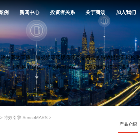
案例
新闻中心
投资者关系
关于商汤
加入我们
解决方案
为直播、短
视频等泛娱乐
化产品所需的特效提供基础检
分割、手势
检测跟踪
、肢体
检测跟踪
、
TryOn
等7大模块功能，
检
>
特效引擎 SenseMARS
>
产品介绍