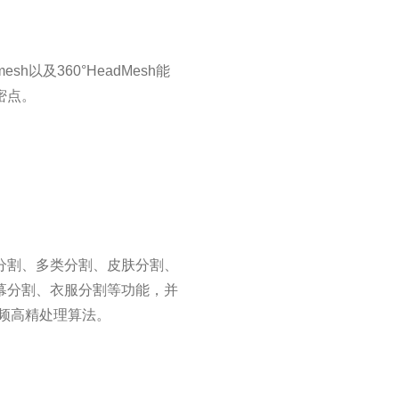
mesh以及360°HeadMesh能
密点。
分割、多类分割、皮肤分割、
幕分割、衣服分割等功能，并
及视频高精处理算法。