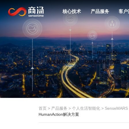
核心技术
产品服务
客户
SenseMARS
特效引擎
—
HumanAction
现支持
3D
Mesh、动物
面部
检测跟踪
、
求。
首页
>
产品服务
>
个人生活智能化
>
SenseMARS
HumanAction解决方案