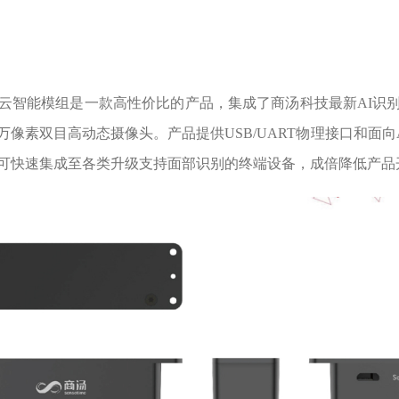
 M30 商汤星云智能模组是一款高性价比的产品，集成了商汤科技最新A
像素双目高动态摄像头。产品提供USB/UART物理接口和面向Androi
，可快速集成至各类升级支持面部识别的终端设备，成倍降低产