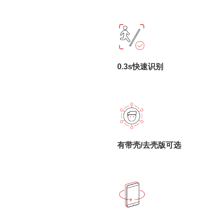
0.3s快速识别
有带壳/去壳版可选