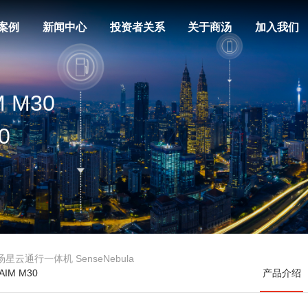
案例
新闻中心
投资者关系
关于商汤
加入我们
 M30
0
汤星云通行一体机 SenseNebula
AIM M30
产品介绍