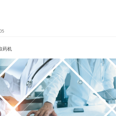
05
取药机