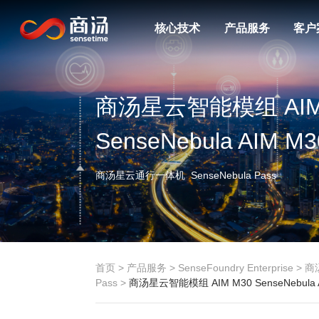
核心技术
产品服务
客户
商汤星云智能模组 AIM
SenseNebula AIM M3
商汤星云通行一体机 SenseNebula Pass
首页
>
产品服务
>
SenseFoundry Enterprise
>
商
Pass
>
商汤星云智能模组 AIM M30 SenseNebula 