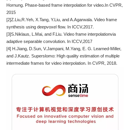
Hornung. Phase-based frame interpolation for video.In CVPR,
2015
[2]Z.Liu,R.Yeh, X.Tang, Y.Liu, and A.Agarwala. Video frame
synthesis using deepvoxel flow. In ICCV,2017.
[3]S.Niklaus, L.Mai, and F.Liu. Video frame interpolationvia
adaptive separable convolution. In ICCV,2017
[4] H.Jiang, D.Sun, V.Jampani, M.Yang, E. G. Learned-Miller,
and J.Kautz. Superslomo: High quality estimation of multiple
intermediate frames for video interpolation. In CVPR, 2018.