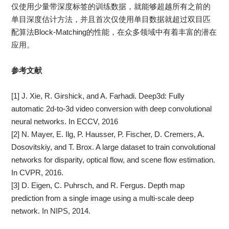
仅使用少量带深度标签的训练数据，就能够超越所有之前的
单目深度估计方法，并且首次仅使用单目数据就超过双目匹
配算法Block-Matching的性能，在众多领域中有着丰富的潜在
应用。
参考文献
[1] J. Xie, R. Girshick, and A. Farhadi. Deep3d: Fully
automatic 2d-to-3d video conversion with deep convolutional
neural networks. In ECCV, 2016
[2] N. Mayer, E. Ilg, P. Hausser, P. Fischer, D. Cremers, A.
Dosovitskiy, and T. Brox. A large dataset to train convolutional
networks for disparity, optical flow, and scene flow estimation.
In CVPR, 2016.
[3] D. Eigen, C. Puhrsch, and R. Fergus. Depth map
prediction from a single image using a multi-scale deep
network. In NIPS, 2014.