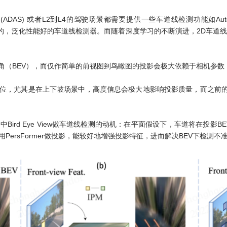
或者L2到L4的驾驶场景都需要提供一些车道线检测功能如Automated Lane C
一个鲁棒的，泛化性能好的车道线检测器。而随着深度学习的不断演进，2D车
视角（BEV），而仅作简单的前视图到鸟瞰图的投影会极大依赖于相机参
的地位，尤其是在上下坡场景中，高度信息会极大地影响投影质量，而之前
ew到(b)中Bird Eye View做车道线检测的动机：在平面假设下，车道将
PersFormer做投影，能较好地增强投影特征，进而解决BEV下检测不