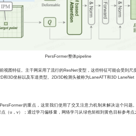
PersFormer整体pipeline
尺度前视图特征。主干网采用了流行的ResNet变型，这些特征可能会受
3D坐标以及车道类型。2D/3D检测头被称为LaneATT和3D Lane
 View的转换是PersFormer的重点，这里我们使用了交叉注意力机制来解决
应点（u，v）；通过学习偏移量，网络学习从绿色矩框到黄色目标参考点之间