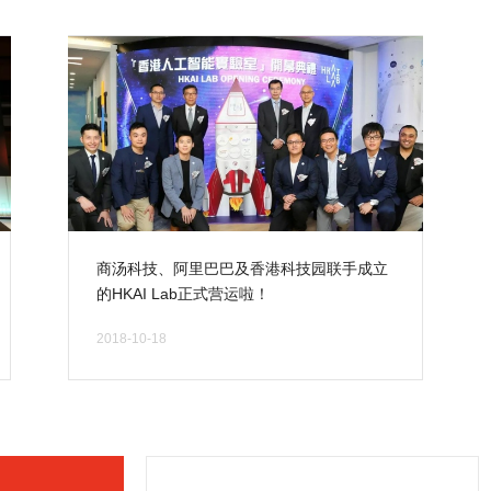
商汤科技、阿里巴巴及香港科技园联手成立
的HKAI Lab正式营运啦！
近日，由阿里巴巴集团、商汤科技及香港科
2018-10-18
技园公司携手成立的香港人工智能及数据实
验室（HKAI Lab）在香港科学园正式开幕。
商汤科技创始人、香港中文大学教授汤晓
鸥、阿里巴巴集团首席技术官张建锋和香港
科技园公司行政总裁黄克强分别发表了讲
话，祝愿HKAI Lab能够助力香港初创人工智