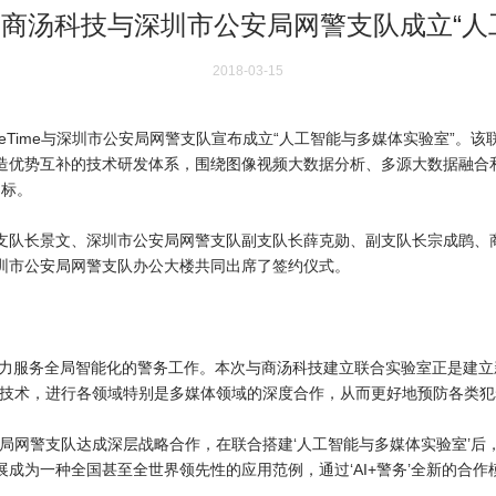
强警 商汤科技与深圳市公安局网警支队成立“
2018-03-15
seTime与深圳市公安局网警支队宣布成立“人工智能与多媒体实验室”。
造优势互补的技术研发体系，围绕图像视频大数据分析、多源大数据融合
目标。
支队长景文、深圳市公安局网警支队副支队长薛克勋、副支队长宗成鹍、
圳市公安局网警支队办公大楼共同出席了签约仪式。
务，全力服务全局智能化的警务工作。本次与商汤科技建立联合实验室正是建
的技术，进行各领域特别是多媒体领域的深度合作，从而更好地预防各类犯
局网警支队达成深层战略合作，在联合搭建‘人工智能与多媒体实验室’
成为一种全国甚至全世界领先性的应用范例，通过‘AI+警务’全新的合作