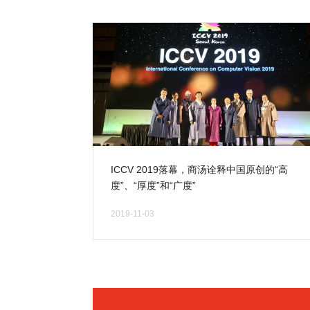
ICCV 2019落幕，商汤诠释中国原创的“高
度”、“厚度”和“广度”
11月2日，为期七天的计算机视觉顶会ICCV
2019-11-03
2019落幕。商汤科技以57篇论文（11篇
Oral），13项冠军的成绩创造新“高度”(详见
文章《商汤科技57篇论文入选ICCV 2019，
13项竞赛夺冠》)，让世界见证商汤研究技
术积累的“厚度”，在大会现场也能切身感受
商汤AI+行业应用落地的“广度”