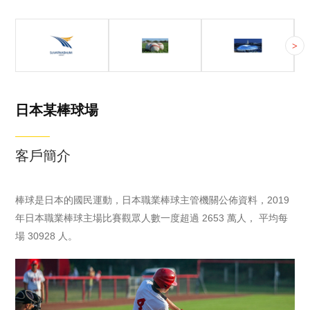
泰國素萬那普機場
日本某棒球場
科技冬奧會&冬殘奧會
>
素萬那普機場是
棒球是日本的國
2022年北京冬季
AOT 下轄的六座
民運動，日本職
奧運會，是由中
機場之一，佔地
業棒球主管機關
國舉辦的國際性
32 萬平方公里，
公佈資料，2019
奧林匹克賽事，
日本某棒球場
每年接待旅客輸
年日本職業棒球
於2022年2月4日
送量、飛機起降
主場比賽觀眾人
開幕，2月20日
客戶簡介
架次全國第一，
數一度超過
閉幕。北京冬奧
是東南亞及亞太
2653 萬人， 平
會創造了歷史，
地區最重要的航
均每場 30928
開啟了全球冰雪
棒球是日本的國民運動，日本職業棒球主管機關公佈資料，2019
空樞紐之一。
人。
運動新篇章。
年日本職業棒球主場比賽觀眾人數一度超過 2653 萬人， 平均每
2019 年商湯科
2022年北京冬季
場 30928 人。
技與 SKY ICT 合
殘奧會，是由中
作，針對素萬那
國舉辦的國際性
普機場的50萬平
殘疾人奧林匹克
方米大尺度物理
賽事，於2022年
空間，結合 AI、
3月4日開幕，3