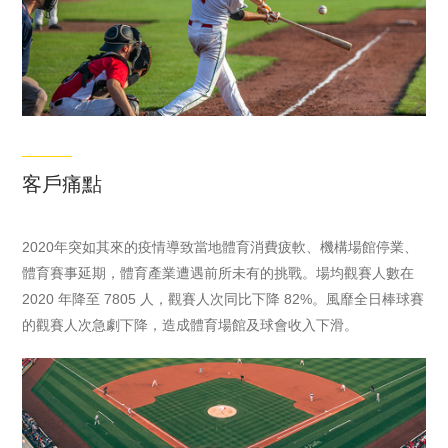
MR技術進行數
月13日閉幕。會
位化改造，優化
上，冰壺運動軌
機場旅客的服務
跡捕捉及再現技
體驗。
術見證中國輪椅
冰壺隊奧運賽場
衛冕奪冠。
客戶痛點
2020年突如其來的疫情導致當地體育消費疲軟、機構場館停業、
體育賽事延期，體育產業遭遇前所未有的挑戰。場均觀賽人數在
2020 年降至 7805 人，觀賽人次同比下降 82%。風靡全日棒球賽
的觀賽人次急劇下降，造成體育場館及球會收入下滑。