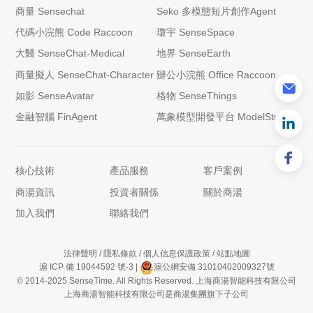
商量 Sensechat
Seko 多模態短片創作Agent
代碼小浣熊 Code Raccoon
瓊宇 SenseSpace
大醫 SenseChat-Medical
地界 SenseEarth
商量擬人 SenseChat-Character
辦公小浣熊 Office Raccoon
如影 SenseAvatar
格物 SenseThings
金融智腦 FinAgent
萬象模型開發平台 ModelStudio
核心技術
產品服務
客戶案例
商湯資訊
投資者關係
關於商湯
加入我們
聯絡我們
法律聲明
/
隱私條款
/
個人信息保護政策
/
站點地圖
滬 ICP 備 19044592 號-3
|
滬公網安備 31010402009327號
© 2014-2025 SenseTime. All Rights Reserved. 上海商湯智能科技有限公司
上海商湯智能科技有限公司是商湯集團旗下子公司