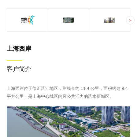
上海西岸
华东某一线城市
某海外大都市
>
上海西岸位于徐
本城市为中国最
本城市是一个国
汇滨江地区，岸
大且人口最多的
际大都市，其目
线长约 11.4 公
城市之一。
标是向智慧城市
里，面积约达
转型。
上海西岸
9.4 平方公里，
是上海中心城区
客户简介
内最具公共活力
的滨水新城区。
上海西岸位于徐汇滨江地区，岸线长约 11.4 公里，面积约达 9.4
平方公里，是上海中心城区内具公共活力的滨水新城区。