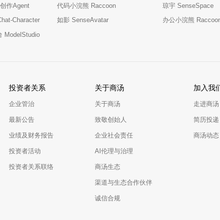
创作Agent
代码小浣熊 Raccoon
琼宇 SenseSpace
t-Character
如影 SenseAvatar
办公小浣熊 Raccoo
odelStudio
投资者关系
关于商汤
加入我
企业管治
关于商汤
走进商汤
最新公告
致敬创始人
简历投递
业绩及财务报告
企业社会责任
商汤动态
投资者活动
AI伦理与治理
投资者关系联络
商汤生态
渠道与生态合作伙伴
诚信合规