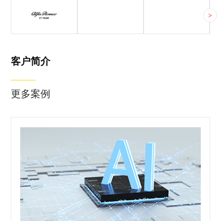
客户简介
客户痛点
合作方案
>
索伯集团公司由
两个运营实体组
成：索伯赛车公
司（Sauber
客户简介
Motorsport
AG）和索伯科技
更多案例
公司（Sauber
Technologies
AG）。前者负责
运营及管理阿尔
法•罗密欧 F1 车
队，后者则专注
于高等工程、原
型开发和增材制
造领域的第三方
业务，以及工厂
最先进风洞的全