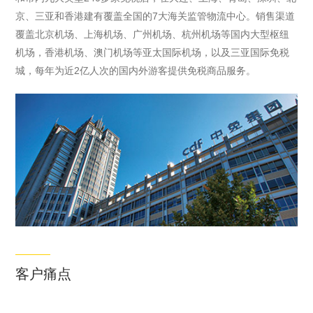
京、三亚和香港建有覆盖全国的7大海关监管物流中心。销售渠道
电视与用户进行
结。
平方米的国金豪
对话和互动，
庭服务式公寓。
覆盖北京机场、上海机场、广州机场、杭州机场等国内大型枢纽
是“能交流、能思
成都IFS持续引
机场，香港机场、澳门机场等亚太国际机场，以及三亚国际免税
考、会成长”的AI
入全球、全国或
城，每年为近2亿人次的国内外游客提供免税商品服务。
智能电视。
区域首店，同时
成为众多国际品
牌首展、新品首
发的首选之地。
项目云集众多顶
级时装品牌、珠
宝钟表名店、潮
流服饰、儿童用
品、连卡佛百
货，还拥有不同
风味的特色食
客户痛点
肆，让顾客足不
出“城”即能享受
国际化生活。大