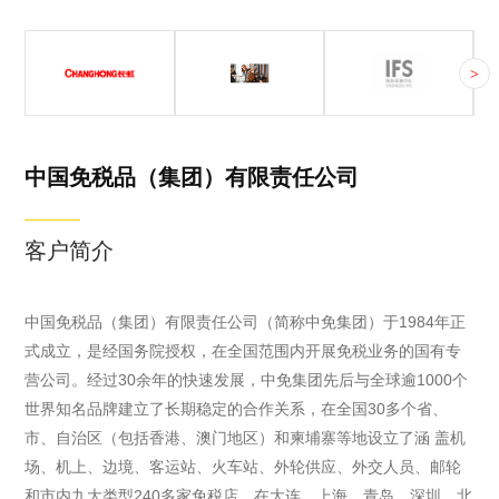
长虹AI TV 电视
欧洲著名美发品牌
成都国际金融中心
>
长虹AI TV电视
该品牌是当今世
成都IFS（全
是长虹于2024年
界三大美发化妆
称：成都国际金
9月在德国柏林
品品牌之一，销
融中心），位于
IFA展发布的全
售遍布全球80多
春熙路都市级商
中国免税品（集团）有限责任公司
球首款AI TV的
个国家，受到众
圈的核心位置，
电视新品。它基
多国际专业发型
是国内首屈一指
客户简介
于长虹自研的沧
师的认可和推
的城市综合体标
海智能体，集合
崇，其拥有超过
杆，总建筑面积
大模型集群、算
一百年的经验传
逾76万平方米，
中国免税品（集团）有限责任公司（简称中免集团）于1984年正
力集群、感知集
承，是专业美发
包含21万平方米
式成立，是经国务院授权，在全国范围内开展免税业务的国有专
群以及AI集群，
产品领域中的领
的旗舰购物中
营公司。经过30余年的快速发展，中免集团先后与全球逾1000个
可以在用户首次
导者，除了致力
心，27.5万平方
世界知名品牌建立了长期稳定的合作关系，在全国30多个省、
开机时创建虚拟
于产品的研发，
米的超甲级办公
市、自治区（包括香港、澳门地区）和柬埔寨等地设立了涵 盖机
人，在不同应用
还提供个人化服
楼，拥有约230
场、机上、边境、客运站、火车站、外轮供应、外交人员、邮轮
场景下为用户提
务、强调与设计
间客房的尼依格
和市内九大类型240多家免税店，在大连、上海、青岛、深圳、北
供综合服务，使
师及顾客的连
罗酒店以及7.6万