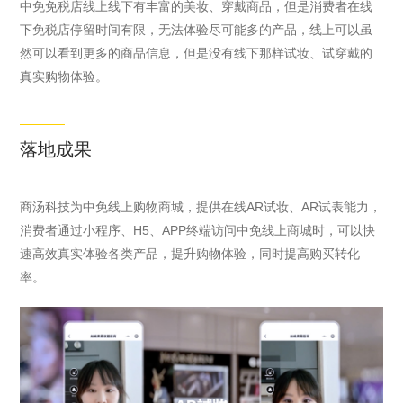
中免免税店线上线下有丰富的美妆、穿戴商品，但是消费者在线
熊猫户外艺术装
下免税店停留时间有限，无法体验尽可能多的产品，线上可以虽
置 I AM HERE不
然可以看到更多的商品信息，但是没有线下那样试妆、试穿戴的
仅成为城市地
真实购物体验。
标，更是成都对
外宣传的一张名
片。成都IFS始
落地成果
终秉承Innovate
创新、Fabulous
非凡、Share共
商汤科技为中免线上购物商城，提供在线AR试妆、AR试表能力，
享的理念，为公
消费者通过小程序、H5、APP终端访问中免线上商城时，可以快
众打造幸福生活
速高效真实体验各类产品，提升购物体验，同时提高购买转化
场景，自开业至
率。
今已获得超200
个国际国内奖
项，覆盖商业运
营、市场营销、
建筑设计、数字
营销 、社会责任