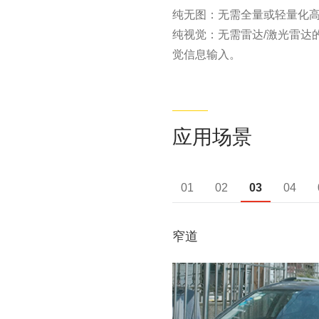
纯无图：无需全量或轻量化
纯视觉：无需雷达/激光雷达
觉信息输入。
应用场景
01
02
03
04
窄道