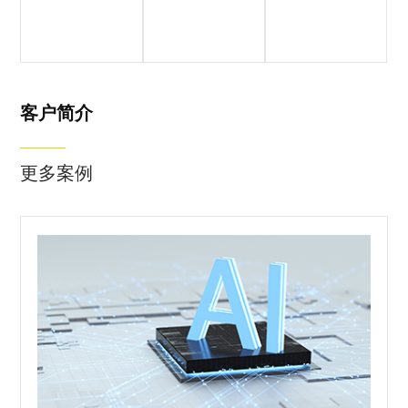
客户简介
客户痛点
落地成果
松应科技，自主
研发国内首个物
理精确模拟器
ORCA，全面支
客户简介
持具身智能/自动
驾驶/低空经济/
更多案例
智能制造等领域
的物理仿真模拟
与智能训练。
基于云3D引擎架
构，集成软件协
同、数据统一、
合成数据等前沿
技术，专门训练
机器人和智能体
的“智慧脑”“灵巧
手”和“敏捷脚”。