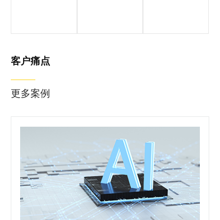
客户简介
客户痛点
落地成果
松应科技，自主
研发国内首个物
理精确模拟器
ORCA，全面支
客户痛点
持具身智能/自动
驾驶/低空经济/
更多案例
智能制造等领域
的物理仿真模拟
与智能训练。
基于云3D引擎架
构，集成软件协
同、数据统一、
合成数据等前沿
技术，专门训练
机器人和智能体
的“智慧脑”“灵巧
手”和“敏捷脚”。