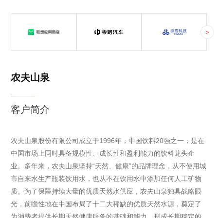
联想应用商店
零跑汽车
北京松应科技有限公司
>
联想应用商店是
零跑汽车是浙江
松应科技，自主
联想旗下官方应
零跑科技股份有
研发国内首个物
用商店，致力于
限公司旗下的科
理精确模拟器
为用户提供海
技型智能电动汽
ORCA，全面支
农夫山泉
量、优质、安全
车品牌，成立于
持具身智能/自动
的电脑端应用及
2015年12月24
驾驶/低空经济/
客户简介
游戏下载。
日。零跑汽车始
智能制造等领域
终坚持核心技术
的物理仿真模拟
的自主研发，成
与智能训练。
农夫山泉股份有限公司成立于1996年，中国饮料20强之一，是在
功自研智能动
基于云3D引擎架
中国市场上同时具备规模性、成长性和盈利能力的饮料龙头企
力、智能网联、
构，集成软件协
业。多年来，农夫山泉坚持“天然、健康”的品牌理念，从不使用城
智能驾驶三大核
同、数据统一、
市自来水生产瓶装饮用水，也从不在饮用水中添加任何人工矿物
心技术，是拥有
合成数据等前沿
质。为了保障持续大量的优质天然水供应，农夫山泉独具战略眼
智能电动汽车完
技术，专门训练
光，前瞻性地在中国布局了十二大稀缺的优质天然水源，奠定了
整自主研发能力
机器人和智能体
为消费者提供长期天然健康服务的基础和能力，形成长期稳定的
以及掌握核心技
的“智慧脑”“灵巧