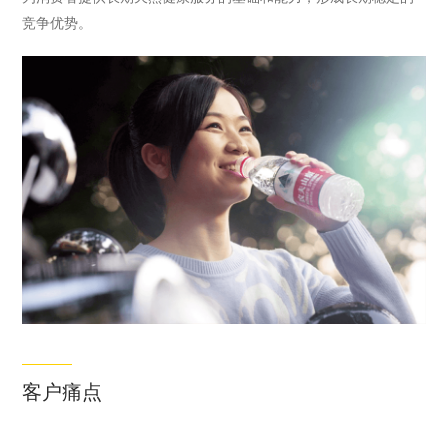
竞争优势。
术的整车厂家。
手”和“敏捷脚”。
2024年5月，零
跑国际合资公司
成立，目标是到
2030年在中国市
场以外销售50万
辆汽车；同年7
月16日，零跑汽
车宣布累计交付
突破400000台。
客户痛点