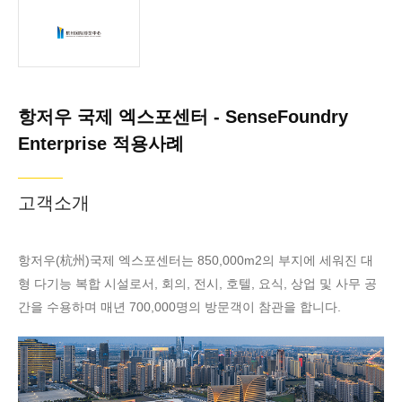
항저우 국제 엑스포센터 - SenseFoundry Enterprise 적용사례
항저우(杭州)국
제 엑스포센터는
850,000m2의 부
지에 세워진 대형
항저우 국제 엑스포센터 - SenseFoundry
다기능 복합 시설
Enterprise 적용사례
로서, 회의, 전시,
호텔, 요식, 상업
및 사무 공간을
고객소개
수용하며 매년
700,000명의 방
항저우(杭州)국제 엑스포센터는 850,000m2의 부지에 세워진 대
문객이 참관을 합
형 다기능 복합 시설로서, 회의, 전시, 호텔, 요식, 상업 및 사무 공
니다.
간을 수용하며 매년 700,000명의 방문객이 참관을 합니다.