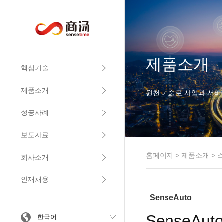
제품소개
핵심기술
제품소개
원천 기술로 사업과 서비
성공사례
보도자료
홈페이지
>
제품소개
>
회사소개
인재채용
SenseAuto
SenseAuto
한국어