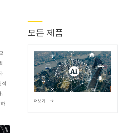
모든 제품
 모
됩
자
원적
,
더보기
전하