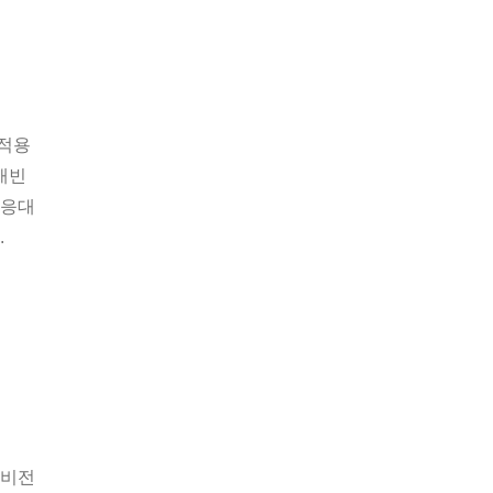
 적용
캐빈
 응대
.
 비전