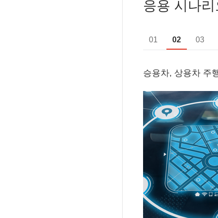
응용 시나리
01
02
03
력 모니터링
승용차, 상용차 주