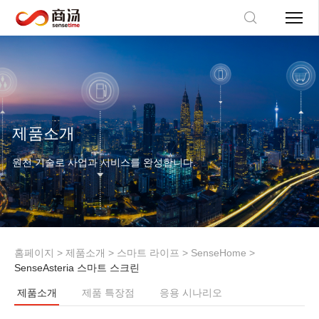
제품소개
원천 기술로 사업과 서비스를 완성합니다.
홈페이지
>
제품소개
>
스마트 라이프
>
SenseHome
>
SenseAsteria 스마트 스크린
제품소개
제품 특장점
응용 시나리오