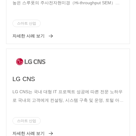
높은 스루풋의 주사전자현미경（Hi-throughput SEM）에
대해 연구개발, 제조 및 서비스를 진행하는 하이테크 기업
입니다. 2015년 6월에 설립된 이 기업의 본사는 베이징 경
스마트 산업
제기술개발구에 있으며, 동시에 닝보 제조센터와 미국 실리
자세한 사례 보기
콘밸리 연구개발 센터도 설립되었습니다. 높은 스루풋의 전
자동 주사전자현미경 솔루션을 제공하는 쥐수과기는 핵심
과학기술을 정확하게 파악하고, 열 전계 방출(Thermal
Field Emission) 전자현미경 시스템의 독립적인 설계와 생
산 능력을 갖춘 중국 기업입니다.
LG CNS
LG CNS는 국내 대형 IT 프로젝트 성공에 따른 전문 노하우
로 국내외 고객에게 컨설팅, 시스템 구축 및 운영, 토털 아웃
소싱 등의 종합 서비스를 제공한다.
스마트 산업
자세한 사례 보기