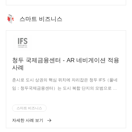
스마트 비즈니스
청두 국제금융센터 - AR 네비게이션 적용
사례
춘시로 도시 상권의 핵심 위치에 자리잡은 청두 IFS（풀네
임：청두국제금융센터）는 도시 복합 단지의 모범으로 꼽
히는 중국 굴지의 건물로서, 21만 m2의 플래그 숍 쇼핑 센
터, 27.5만 m2의 초대형 오피스텔, 약 230개 객실을 보유한
스마트 비즈니스
니콜로 호텔 및 7.6만 m2의 궈진하오팅 레지던스를 포함하
자세한 사례 보기
여, 전체 건축 면적은 76만m2가 넘습니다.