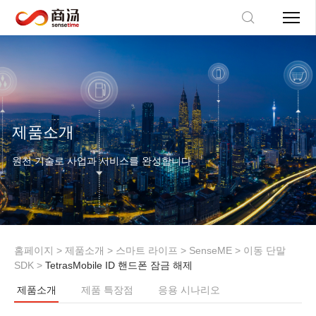
제품소개
원천 기술로 사업과 서비스를 완성합니다.
홈페이지
>
제품소개
>
스마트 라이프
>
SenseME
>
이동 단말
SDK
>
TetrasMobile ID 핸드폰 잠금 해제
제품소개
제품 특장점
응용 시나리오