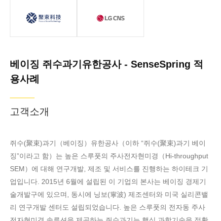
베이징 쥐수과기유한공사 - SenseSpring 적용사례
LG CNS
쥐수과기유한공
LG CNS는 국내
사（이하 “쥐수
대형 IT 프로젝트
과기 베이징”이
성공에 따른 전문
라고 함）는 높은
노하우로 국내외
베이징 쥐수과기유한공사 - SenseSpring 적
스루풋의 주사전
고객에게 컨설팅,
용사례
자현미경（Hi-
시스템 구축 및
throughput
운영, 토털 아웃
SEM）에 대해
소싱 등의 종합
고객소개
연구개발, 제조
서비스를 제공한
및 서비스를 진행
다.
쥐수(聚束)과기（베이징）유한공사（이하 “쥐수(聚束)과기 베이
하는 하이테크 기
징”이라고 함）는 높은 스루풋의 주사전자현미경（Hi-throughput
업입니다. 2015
SEM）에 대해 연구개발, 제조 및 서비스를 진행하는 하이테크 기
년 6월에 설립된
이 기업의 본사는
업입니다. 2015년 6월에 설립된 이 기업의 본사는 베이징 경제기
베이징 경제기술
술개발구에 있으며, 동시에 닝보(寧波) 제조센터와 미국 실리콘밸
개발구에 있으며,
리 연구개발 센터도 설립되었습니다. 높은 스루풋의 전자동 주사
동시에 닝보 제조
전자현미경 솔루션을 제공하는 쥐수과기는 핵심 과학기술을 정확