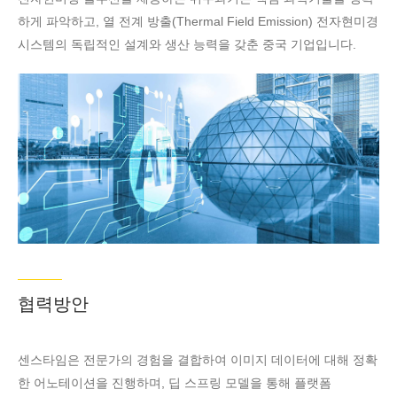
센터와 미국 실리
하게 파악하고, 열 전계 방출(Thermal Field Emission) 전자현미경
콘밸리 연구개발
시스템의 독립적인 설계와 생산 능력을 갖춘 중국 기업입니다.
센터도 설립되었
습니다. 높은 스
루풋의 전자동 주
사전자현미경 솔
루션을 제공하는
쥐수과기는 핵심
과학기술을 정확
하게 파악하고,
열 전계 방출
(Thermal Field
Emission) 전자
현미경 시스템의
협력방안
독립적인 설계와
생산 능력을 갖춘
센스타임은 전문가의 경험을 결합하여 이미지 데이터에 대해 정확
중국 기업입니다.
한 어노테이션을 진행하며, 딥 스프링 모델을 통해 플랫폼