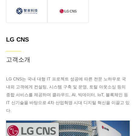
베이징 쥐수과기유한공사 - SenseSpring 적용사례
LG CNS
쥐수과기유한공
LG CNS는 국내
사（이하 “쥐수
대형 IT 프로젝트
과기 베이징”이
성공에 따른 전문
라고 함）는 높은
노하우로 국내외
LG CNS
스루풋의 주사전
고객에게 컨설팅,
자현미경（Hi-
시스템 구축 및
고객소개
throughput
운영, 토털 아웃
SEM）에 대해
소싱 등의 종합
연구개발, 제조
서비스를 제공한
LG CNS는 국내 대형 IT 프로젝트 성공에 따른 전문 노하우로 국
및 서비스를 진행
다.
내외 고객에게 컨설팅, 시스템 구축 및 운영, 토털 아웃소싱 등의
하는 하이테크 기
종합 서비스를 제공하며 클라우드, AI, 빅데이터, IoT, 블록체인 등
업입니다. 2015
IT 신기술을 바탕으로 4차 산업혁명 시대 디지털 혁신을 이끌고 있
년 6월에 설립된
다.
이 기업의 본사는
베이징 경제기술
개발구에 있으며,
동시에 닝보 제조