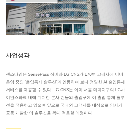
센터와 미국 실리
콘밸리 연구개발
센터도 설립되었
습니다. 높은 스
루풋의 전자동 주
사전자현미경 솔
루션을 제공하는
사업성과
쥐수과기는 핵심
과학기술을 정확
하게 파악하고,
센스타임은 SensePass 장비와 LG CNS가 170여 고객사에 이미
열 전계 방출
운영 중인 '출입통제 솔루션'과 연동하여 보다 정밀한 AI 출입통제
(Thermal Field
서비스를 제공할 수 있다. LG CNS는 이미 서울 마곡지구의 LG사
Emission) 전자
이언스파크 내에 위치한 본사 건물의 출입구에 이 출입 통제 솔루
현미경 시스템의
션을 적용하고 있으며 앞으로 국내외 고객사를 대상으로 양사가
독립적인 설계와
공동 개발한 이 솔루션을 확대 적용할 예정이다.
생산 능력을 갖춘
중국 기업입니다.